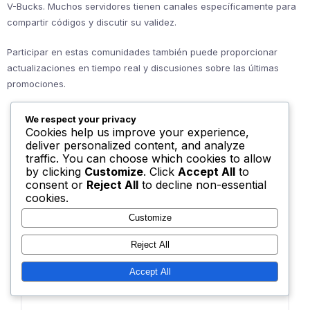
V-Bucks. Muchos servidores tienen canales específicamente para
compartir códigos y discutir su validez.
Participar en estas comunidades también puede proporcionar
actualizaciones en tiempo real y discusiones sobre las últimas
promociones.
We respect your privacy
Cookies help us improve your experience,
deliver personalized content, and analyze
traffic. You can choose which cookies to allow
by clicking
Customize
. Click
Accept All
to
Leave a Reply
consent or
Reject All
to decline non-essential
cookies.
Customize
Your email address will not be published.
Required fields are
Reject All
marked
*
Accept All
Comment
*